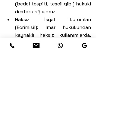
(bedel tespiti, tescil gibi) hukuki 
destek sağlıyoruz.
Haksız İşgal Durumları 
(Ecrimisil): İmar hukukundan 
kaynaklı haksız kullanımlarda, 
mülk sahiplerinin geriye dönük 
tazminat (ecrimisil) talepleriyle 
ilgili davaları takip ediyoruz.
Kamulaştırmasız El Atma ve 
Tazminat: İdarenin, imar planıyla 
mülkünüze fiilen müdahale 
etmesi (örneğin yol veya park 
alanı ilan edilen yere yapılaşma 
izni vermemesi) durumunda, el 
atmanın önlenmesi ve tazminat 
davaları açılabilir. Bu davalar, 
mülkiyet hakkınızın korunması 