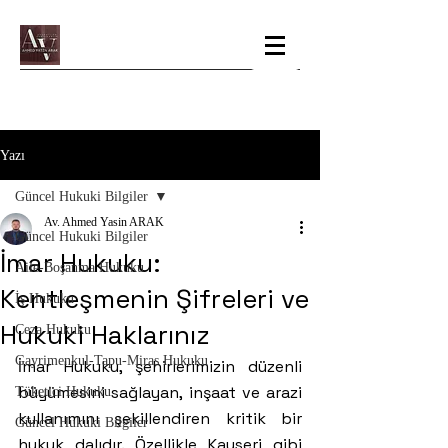
Yazı
Güncel Hukuki Bilgiler
Av. Ahmed Yasin ARAK
Güncel Hukuki Bilgiler
İmar Hukuku:
Aile-Boşanma Hukuku
Kentleşmenin Şifreleri ve
İş Hukuku
Hukuki Haklarınız
Ceza Hukuku
Gayrimenkul-Tapu-Miras Hukuku
İmar Hukuku, şehirlerimizin düzenli 
büyümesini sağlayan, inşaat ve arazi 
Tüketici Hukuku
kullanımını şekillendiren kritik bir 
Güncel Hukuki Bilgiler
hukuk dalıdır. Özellikle Kayseri gibi 