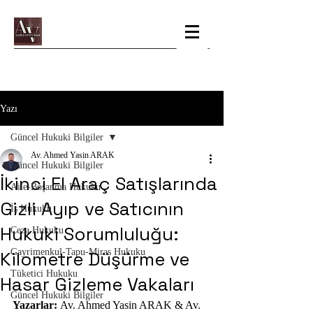
Yazı
Güncel Hukuki Bilgiler
Av. Ahmed Yasin ARAK
Güncel Hukuki Bilgiler
İkinci El Araç Satışlarında
Aile-Boşanma Hukuku
Gizli Ayıp ve Satıcının
İş Hukuku
Hukuki Sorumluluğu:
Ceza Hukuku
Gayrimenkul-Tapu-Miras Hukuku
Kilometre Düşürme ve
Tüketici Hukuku
Hasar Gizleme Vakaları
Güncel Hukuki Bilgiler
Yazarlar:
 Av. Ahmed Yasin ARAK & Av. 