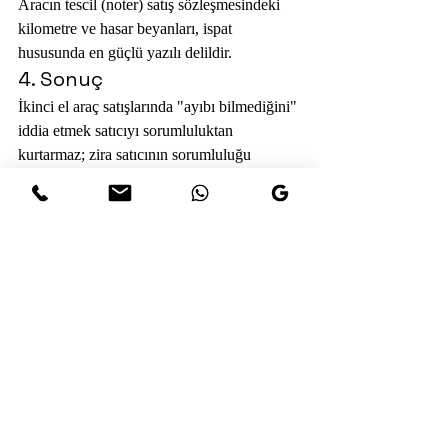
Aracın tescil (noter) satış sözleşmesindeki 
kilometre ve hasar beyanları, ispat 
hususunda en güçlü yazılı delildir.
4. Sonuç
İkinci el araç satışlarında "ayıbı bilmediğini" 
iddia etmek satıcıyı sorumluluktan 
kurtarmaz; zira satıcının sorumluluğu 
kusursuz sorumluluk esasına dayanır. 
Alıcıların hak kaybına uğramaması adına 
satın alma öncesinde kurumsal ekspertiz 
raporu almaları, ayıp ortaya çıktığında ise 
zaman kaybetmeksizin yazılı ihtar çekerek 
yasal seçimlik haklarını kullanmaları adalet 
mekanizmasının doğru işlemesi için 
elzemdir.
Kaynakça
6098 Sayılı Türk Borçlar Kanunu 
(Madde 219 - 231).
İkinci El Motorlu Kara Taşıtlarının 