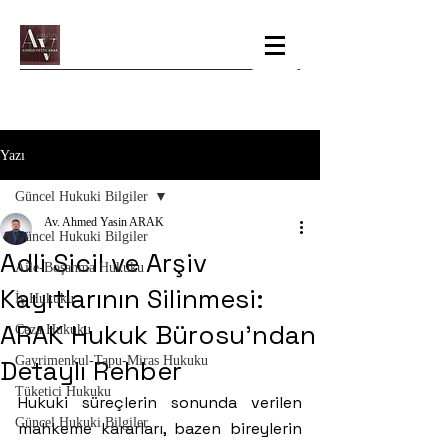
Yazı
Güncel Hukuki Bilgiler
Av. Ahmed Yasin ARAK
Güncel Hukuki Bilgiler
Adli Sicil ve Arşiv
Aile-Boşanma Hukuku
Kayıtlarının Silinmesi:
İş Hukuku
ARAK Hukuk Bürosu'ndan
Ceza Hukuku
Gayrimenkul-Tapu-Miras Hukuku
Detaylı Rehber
Tüketici Hukuku
Hukuki süreçlerin sonunda verilen 
Güncel Hukuki Bilgiler
mahkeme kararları, bazen bireylerin 