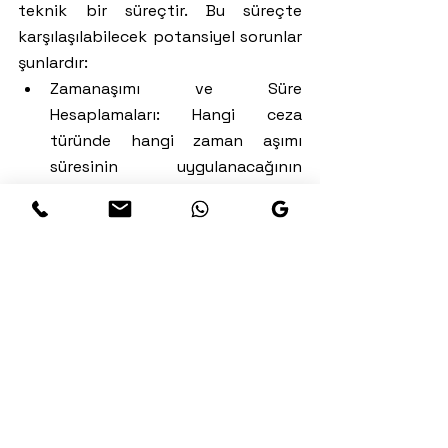
teknik bir süreçtir. Bu süreçte 
karşılaşılabilecek potansiyel sorunlar 
şunlardır:
Zamanaşımı ve Süre 
Hesaplamaları: Hangi ceza 
türünde hangi zaman aşımı 
süresinin uygulanacağının 
tespiti, teknik bilgi gerektirir. 
Yanlış süre hesaplamaları 
başvurunuzun reddedilmesine 
neden olabilir.
Doğru Makama 
Başvuru: Başvurunun hangi 
kuruma ve hangi usulle 
yapılacağı konusunda bilgi 
eksikliği yaşanabilir.
Dilekçe Hazırlığı ve Gerekli 